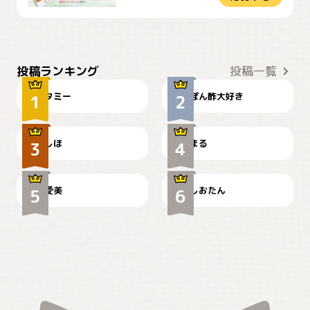
ぴーん
仕事の邪魔するぽんちゃん
投稿ランキング
投稿一覧
タミー
ぽん酢大好き
お弁当になりたいにゃ😽
🤦‍♀️
しほ
まる
かわいい毛玉つき
暑い日が続くにゃ
爱美
しおたん