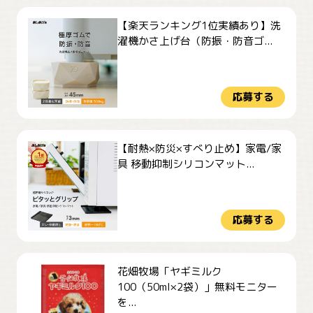
【楽天ランキング1位実績あり】洗
濯機かさ上げ台（防振・防音ゴ...
応募する
【耐熱×防災×すべり止め】家電/家
具 移動抑制シリコンマット...
応募する
花畑牧場「ヤギミルク
100（50ml×2袋）」無料モニター
を...