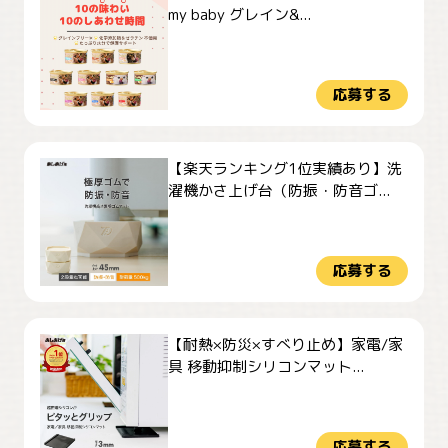
my baby グレイン&...
応募する
【楽天ランキング1位実績あり】洗
濯機かさ上げ台（防振・防音ゴ...
応募する
【耐熱×防災×すべり止め】家電/家
具 移動抑制シリコンマット...
応募する