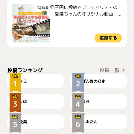
猫王国に投稿でプロクオリティの
「愛猫ちゃんのオリジナル動画」...
応募する
ぴーん
仕事の邪魔するぽんちゃん
投稿ランキング
投稿一覧
タミー
ぽん酢大好き
お弁当になりたいにゃ😽
🤦‍♀️
しほ
まる
かわいい毛玉つき
暑い日が続くにゃ
爱美
しおたん