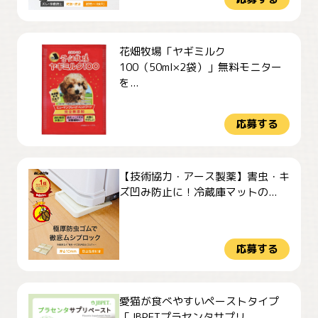
花畑牧場「ヤギミルク
100（50ml×2袋）」無料モニター
を...
応募する
【技術協力・アース製薬】害虫・キ
ズ凹み防止に！冷蔵庫マットの...
応募する
愛猫が食べやすいペーストタイプ
「JBPETプラセンタサプリ ...