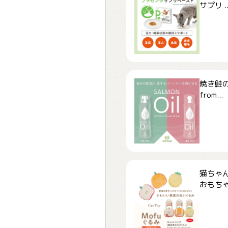
サプリ ..
焼き鮭
from...
猫ちゃ
おもちゃ「