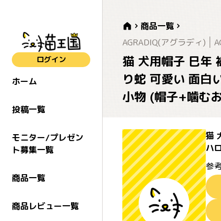
商品一覧
AGRADIQ(アグラディ)
A
猫 犬用帽子 巳年
ログイン
り蛇 可愛い 面白い
ホーム
小物 (帽子+噛む
投稿一覧
猫 
モニター/プレゼン
ハロ
ト募集一覧
参考
商品一覧
商品レビュー一覧