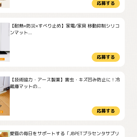
応募する
【耐熱×防災×すべり止め】家電/家具 移動抑制シリコ
ンマット...
応募する
【技術協力・アース製薬】害虫・キズ凹み防止に！冷
蔵庫マットの...
応募する
愛猫の毎日をサポートする「JBPETプラセンタサプリ