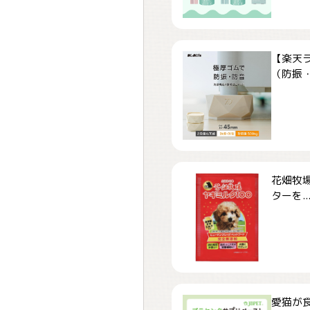
【楽天
（防振・
花畑牧場
ターを..
愛猫が食