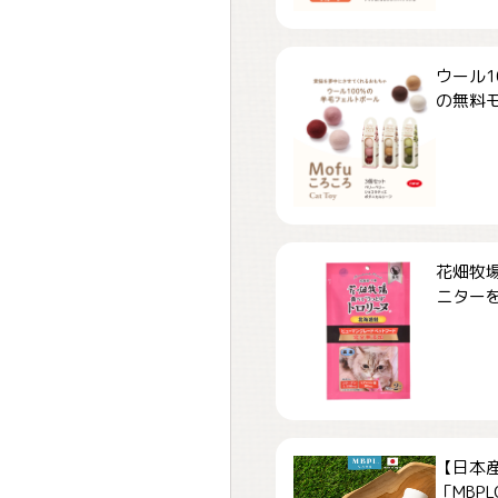
ウール1
の無料モ.
花畑牧場
ニターを.
【日本
「MBPLCa