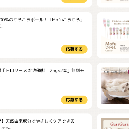
00％のころころボール！「Mofuころころ」
..
応募する
「トロリーヌ 北海道鮭 25g×2本」無料モ
..
応募する
産】天然由来成分でやさしくケアできる
re...