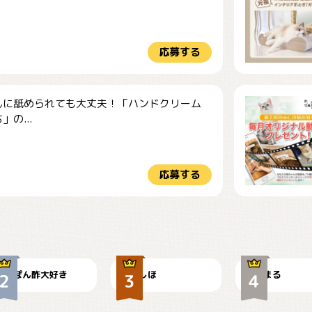
応募する
んに舐められても大丈夫！「ハンドクリーム
」の...
応募する
仕事の邪魔するぽん
お弁当になりたいに
ちゃん
ゃ😽
🤦‍♀️
ぽん酢大好き
しほ
まる