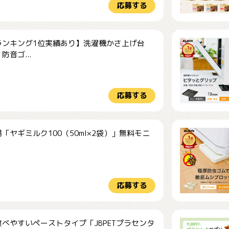
応募する
ランキング1位実績あり】洗濯機かさ上げ台
防音ゴ...
応募する
「ヤギミルク100（50ml×2袋）」無料モニ
.
応募する
べやすいペーストタイプ「JBPETプラセンタ