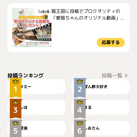
猫王国に投稿でプロクオリティの
「愛猫ちゃんのオリジナル動画」...
応募する
ぴーん
仕事の邪魔するぽんちゃん
投稿ランキング
投稿一覧
タミー
ぽん酢大好き
お弁当になりたいにゃ😽
🤦‍♀️
しほ
まる
かわいい毛玉つき
暑い日が続くにゃ
爱美
しおたん