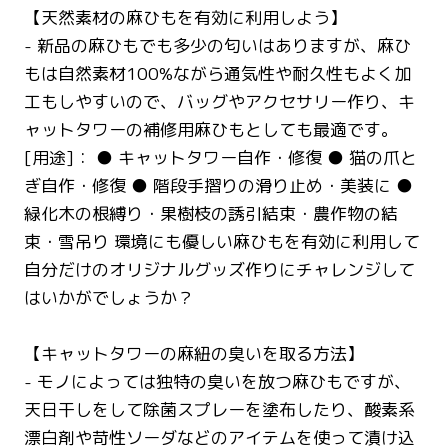
【天然素材の麻ひもを有効に利用しよう】
- 新品の麻ひもでも多少の匂いはありますが、麻ひ
もは自然素材100%ながら通気性や耐久性もよく加
工もしやすいので、バッグやアクセサリー作り、キ
ャットタワーの補修用麻ひもとしても最適です。
[用途]： ● キャットタワー自作・修復 ● 猫の爪と
ぎ自作・修復 ● 階段手摺りの滑り止め・美装に ●
緑化木の根縛り・果樹枝の誘引結束・農作物の結
束・雪吊り 環境にも優しい麻ひもを有効に利用して
自分だけのオリジナルグッズ作りにチャレンジして
はいかがでしょうか？
【キャットタワーの麻紐の臭いを取る方法】
- モノによっては独特の臭いを放つ麻ひもですが、
天日干しをして除菌スプレーを塗布したり、酸素系
漂白剤や苛性ソーダなどのアイテムを使って漬け込