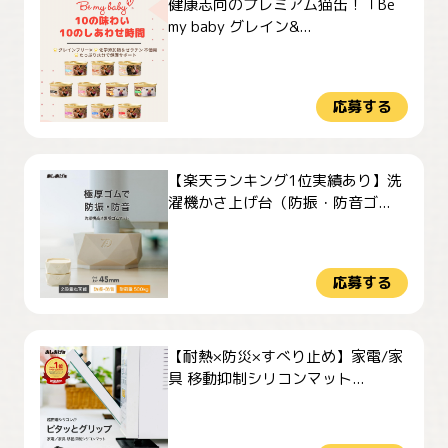
健康志向のプレミアム猫缶！「Be
my baby グレイン&...
応募する
【楽天ランキング1位実績あり】洗
濯機かさ上げ台（防振・防音ゴ...
応募する
【耐熱×防災×すべり止め】家電/家
具 移動抑制シリコンマット...