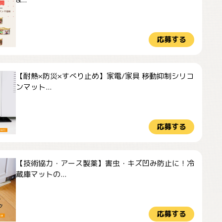
応募する
【耐熱×防災×すべり止め】家電/家具 移動抑制シリコ
ンマット...
応募する
【技術協力・アース製薬】害虫・キズ凹み防止に！冷
蔵庫マットの...
応募する