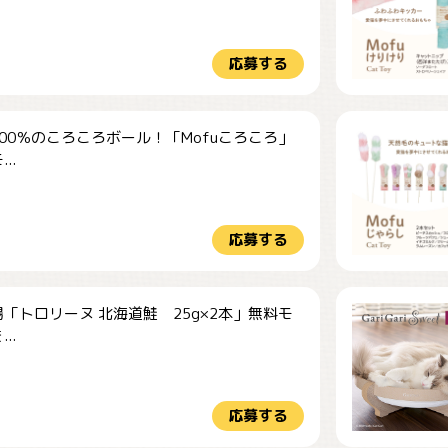
応募する
00％のころころボール！「Mofuころころ」
..
応募する
「トロリーヌ 北海道鮭 25g×2本」無料モ
..
応募する