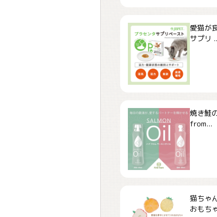
愛猫が食
サプリ ..
焼き鮭
from...
猫ちゃ
おもちゃ「