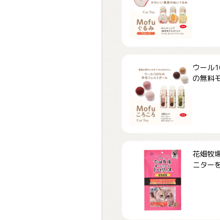
ウール1
の無料モ.
花畑牧場
ニターを.