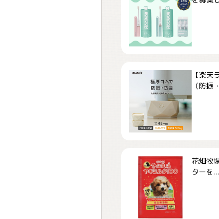
【楽天
（防振・
花畑牧場
ターを..