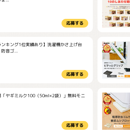
応募する
ランキング1位実績あり】洗濯機かさ上げ台
防音ゴ...
応募する
「ヤギミルク100（50ml×2袋）」無料モニ
.
応募する