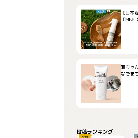
【日本
「MBPLCa
猫ちゃ
なでまち
ぴーん
投稿ランキング