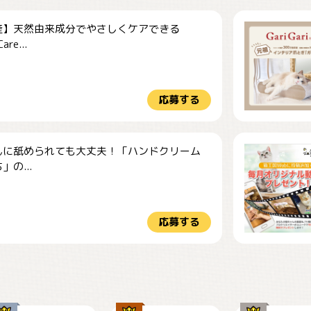
産】天然由来成分でやさしくケアできる
re...
応募する
んに舐められても大丈夫！「ハンドクリーム
」の...
応募する
仕事の邪魔するぽん
お弁当になりたいに
ちゃん
ゃ😽
🤦‍♀️