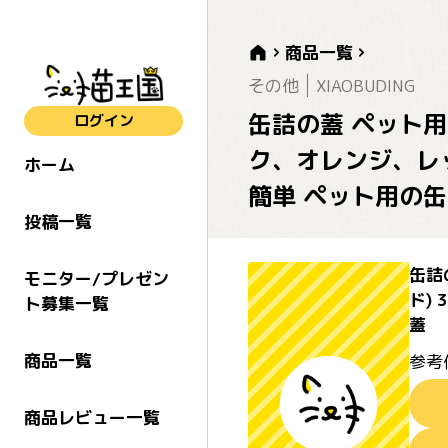
商品一覧
その他
XIAOBUDING
缶詰の蓋 ペット用
ログイン
ク、オレンジ、レッ
ホーム
簡単 ペット用の
投稿一覧
缶詰
モニター/プレゼン
ド)
ト募集一覧
蓋
商品一覧
参考
商品レビュー一覧