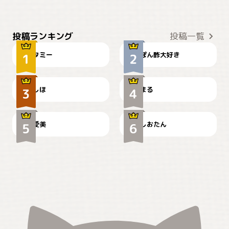
ぴーん
仕事の邪魔するぽんちゃん
投稿ランキング
投稿一覧
タミー
ぽん酢大好き
お弁当になりたいにゃ😽
🤦‍♀️
しほ
まる
かわいい毛玉つき
暑い日が続くにゃ
爱美
しおたん