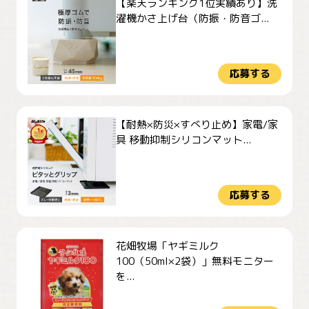
【楽天ランキング1位実績あり】洗
濯機かさ上げ台（防振・防音ゴ...
応募する
【耐熱×防災×すべり止め】家電/家
具 移動抑制シリコンマット...
応募する
花畑牧場「ヤギミルク
100（50ml×2袋）」無料モニター
を...