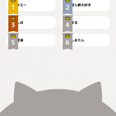
タミー
ぽん酢大好き
お弁当になりたいにゃ😽
🤦‍♀️
しほ
まる
かわいい毛玉つき
暑い日が続くにゃ
爱美
しおたん