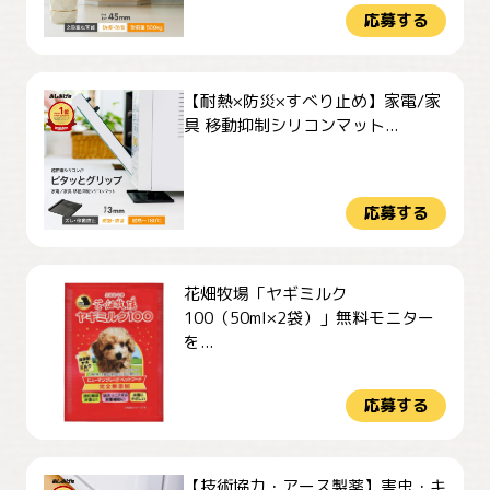
応募する
【耐熱×防災×すべり止め】家電/家
具 移動抑制シリコンマット...
応募する
花畑牧場「ヤギミルク
100（50ml×2袋）」無料モニター
を...
応募する
【技術協力・アース製薬】害虫・キ