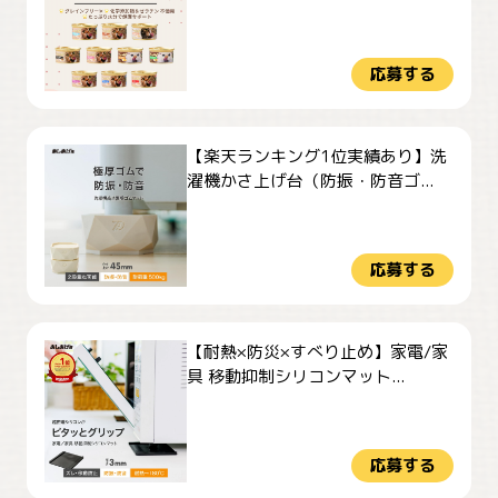
応募する
【楽天ランキング1位実績あり】洗
濯機かさ上げ台（防振・防音ゴ...
応募する
【耐熱×防災×すべり止め】家電/家
具 移動抑制シリコンマット...
応募する