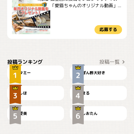
「愛猫ちゃんのオリジナル動画」...
応募する
ぴーん
仕事の邪魔するぽんちゃん
投稿ランキング
投稿一覧
タミー
ぽん酢大好き
お弁当になりたいにゃ😽
🤦‍♀️
しほ
まる
かわいい毛玉つき
暑い日が続くにゃ
爱美
しおたん