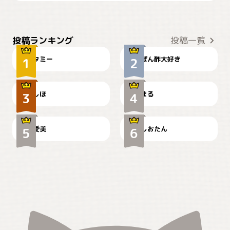
ぴーん
仕事の邪魔するぽんちゃん
投稿ランキング
投稿一覧
タミー
ぽん酢大好き
お弁当になりたいにゃ😽
🤦‍♀️
しほ
まる
かわいい毛玉つき
暑い日が続くにゃ
爱美
しおたん