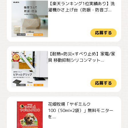
【楽天ランキング1位実績あり】洗
濯機かさ上げ台（防振・防音ゴ...
応募する
【耐熱×防災×すべり止め】家電/家
具 移動抑制シリコンマット...
応募する
花畑牧場「ヤギミルク
100（50ml×2袋）」無料モニター
を...