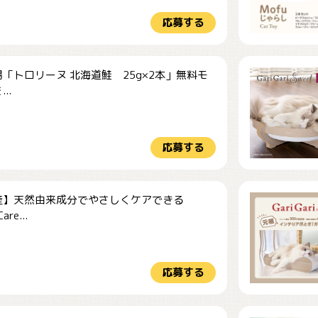
応募する
「トロリーヌ 北海道鮭 25g×2本」無料モ
..
応募する
産】天然由来成分でやさしくケアできる
re...
応募する