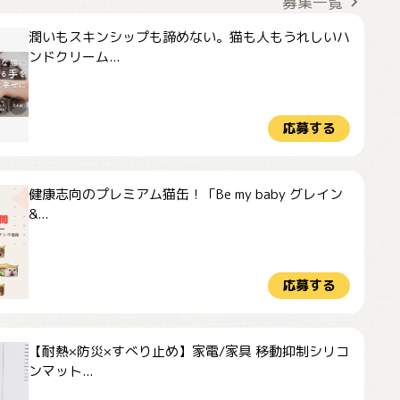
募集一覧
潤いもスキンシップも諦めない。猫も人もうれしいハ
ンドクリーム...
応募する
健康志向のプレミアム猫缶！「Be my baby グレイン
&...
応募する
【耐熱×防災×すべり止め】家電/家具 移動抑制シリコ
ンマット...