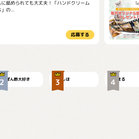
んに舐められても大丈夫！「ハンドクリーム
」の...
応募する
仕事の邪魔するぽん
お弁当になりたいに
ちゃん
ゃ😽
🤦‍♀️
ぽん酢大好き
しほ
まる