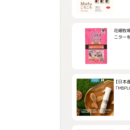
花畑牧場
ニターを.
【日本
「MBPLCa