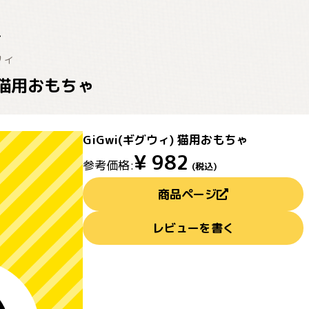
ウィ
) 猫用おもちゃ
GiGwi(ギグウィ) 猫用おもちゃ
¥
982
参考価格:
(税込)
商品ページ
レビューを書く