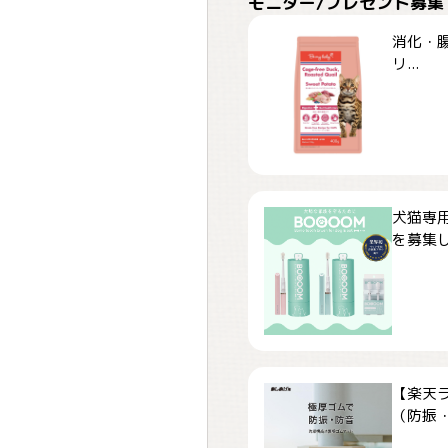
モニター/プレゼント募集
消化・腸
リ...
犬猫専用
を募集しま
【楽天
（防振・