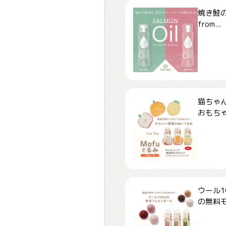
焼き鮭
from...
猫ちゃ
おもちゃ「
ウール1
の無料モ.