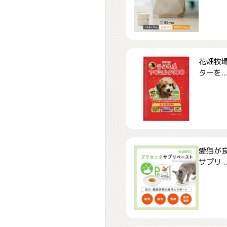
花畑牧場
ターを..
愛猫が食
サプリ ..