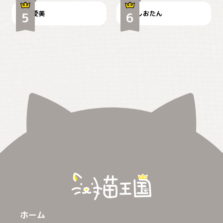
爱美
しおたん
ホーム