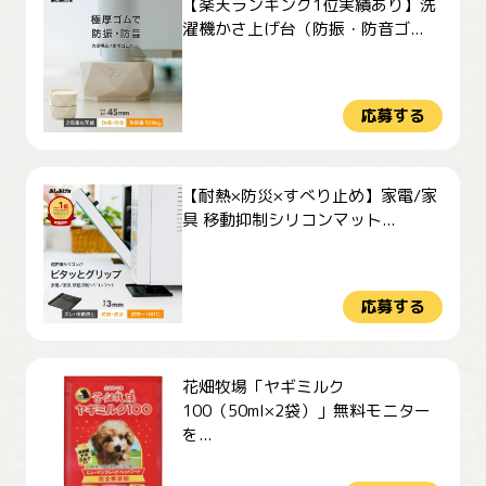
【楽天ランキング1位実績あり】洗
濯機かさ上げ台（防振・防音ゴ...
応募する
【耐熱×防災×すべり止め】家電/家
具 移動抑制シリコンマット...
応募する
花畑牧場「ヤギミルク
100（50ml×2袋）」無料モニター
を...