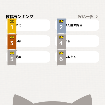
ぴーん
仕事の邪魔するぽんちゃん
投稿ランキング
投稿一覧
タミー
ぽん酢大好き
お弁当になりたいにゃ😽
🤦‍♀️
しほ
まる
かわいい毛玉つき
暑い日が続くにゃ
爱美
しおたん