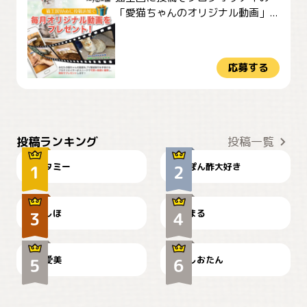
「愛猫ちゃんのオリジナル動画」...
応募する
ぴーん
仕事の邪魔するぽんちゃん
投稿ランキング
投稿一覧
タミー
ぽん酢大好き
お弁当になりたいにゃ😽
🤦‍♀️
しほ
まる
かわいい毛玉つき
暑い日が続くにゃ
爱美
しおたん