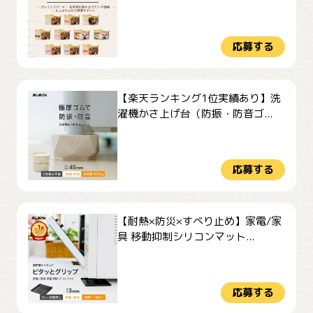
応募する
【楽天ランキング1位実績あり】洗
濯機かさ上げ台（防振・防音ゴ...
応募する
【耐熱×防災×すべり止め】家電/家
具 移動抑制シリコンマット...
応募する