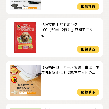
応募する
花畑牧場「ヤギミルク
100（50ml×2袋）」無料モニター
を...
応募する
【技術協力・アース製薬】害虫・キ
ズ凹み防止に！冷蔵庫マットの...
応募する