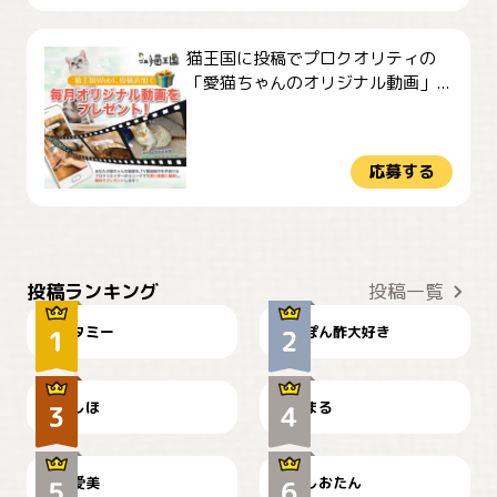
猫王国に投稿でプロクオリティの
「愛猫ちゃんのオリジナル動画」...
応募する
ぴーん
仕事の邪魔するぽんちゃん
投稿ランキング
投稿一覧
タミー
ぽん酢大好き
お弁当になりたいにゃ😽
🤦‍♀️
しほ
まる
かわいい毛玉つき
暑い日が続くにゃ
爱美
しおたん