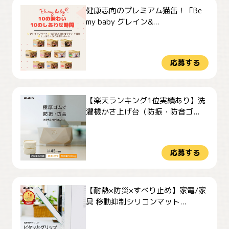
健康志向のプレミアム猫缶！「Be
my baby グレイン&...
応募する
【楽天ランキング1位実績あり】洗
濯機かさ上げ台（防振・防音ゴ...
応募する
【耐熱×防災×すべり止め】家電/家
具 移動抑制シリコンマット...