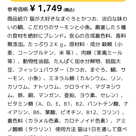
¥
1,749
参考価格:
(税込)
商品紹介 猫が大好きなまぐろとかつお、淡白な味わ
いの鯛、こだわりのサーモンと小魚。厳選した５種
の食材を絶妙にブレンド。安心の合成着色料、香料
無添加。たっぷり２Ｋｇ。原材料・成分 穀類（小
麦、コーングルテン、米 等）、肉類（家禽ミール
等）、動物性油脂、たんぱく加水分解物、脱脂大
豆、フィッシュパウダー（かつお、まぐろ、鯛、サ
ーモン、小魚）、ミネラル類（カルシウム、リン、
カリウム、ナトリウム、クロライド、マグネシウ
ム、鉄、銅、マンガン、亜鉛、ヨウ素、セレン）、
ビタミン類（A、D、E、B1、B2、パントテン酸、ナ
イアシン、B6、葉酸、ビオチン、B12、コリン）、
着色料（カラメル色素、カロテノイド色素）、アミ
ノ酸類（タウリン） 使用方法 猫は1日を通して食べ