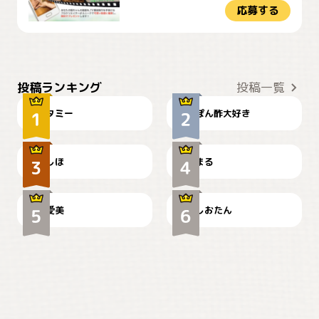
応募する
ぴーん
仕事の邪魔するぽんちゃん
投稿ランキング
投稿一覧
タミー
ぽん酢大好き
お弁当になりたいにゃ😽
🤦‍♀️
しほ
まる
かわいい毛玉つき
暑い日が続くにゃ
爱美
しおたん