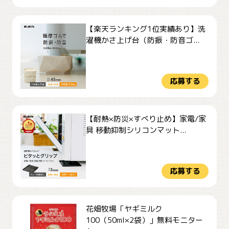
【楽天ランキング1位実績あり】洗
濯機かさ上げ台（防振・防音ゴ...
応募する
【耐熱×防災×すべり止め】家電/家
具 移動抑制シリコンマット...
応募する
花畑牧場「ヤギミルク
100（50ml×2袋）」無料モニター