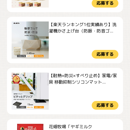
応募する
【楽天ランキング1位実績あり】洗
濯機かさ上げ台（防振・防音ゴ...
応募する
【耐熱×防災×すべり止め】家電/家
具 移動抑制シリコンマット...
応募する
花畑牧場「ヤギミルク