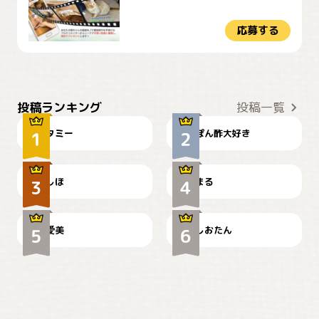
応募する
ぴーん
仕事の邪魔するぽんちゃん
投稿ランキング
投稿一覧
タミー
ぽん酢大好き
お弁当になりたいにゃ😽
🤦‍♀️
しほ
まる
かわいい毛玉つき
暑い日が続くにゃ
爱美
しおたん