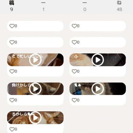
稿
ー
ー
ね
9
1
0
48
きんきんに冷えてやがる
ファンサ
冷房のかけすぎには気をつ
0
0
へそてん
けるかしら😼🧊
0
0
🐈💤朝からだらだらするこ
😺もふもふもふもふもふも
とで忙しいかしら
ふ
0
0
はぐちゃんがまた勝手にリ
レムと勝負！先に動いたら
モート会議に出てる！？💻
負けかしら🐈
🐈🔥
0
0
ご飯の時間までゴロゴロす
るかしら🐈🛌
0