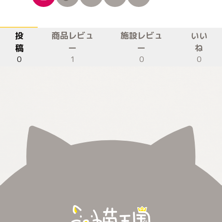
投
商品レビュ
施設レビュ
いい
稿
ー
ー
ね
0
1
0
0