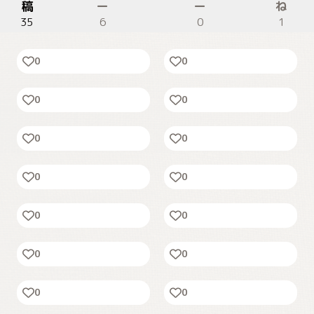
稿
ー
ー
ね
35
6
0
1
🤦‍♀️
特技
0
0
お気に入り
🌸
0
0
👀
😉
0
0
🌸🫧
🐱💕
0
0
🐱🧵
🧡🩵
0
0
ことよろ🙏
(✌🏻️ ᐙ ✌🏻️)₹˝ｬʓ
0
0
🛁🫧
サンタさん来るかな💭
0
0
🍍💤
🐟♨️