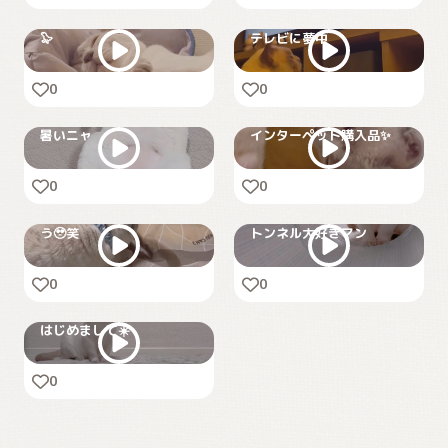
🦭
テレビに夢中
0
0
暑いニャ
インターペット購入品✨
0
0
思ってた遊び方となんか違
う🥹笑
トンネル大好きマン
0
0
はじめまして☀️
0