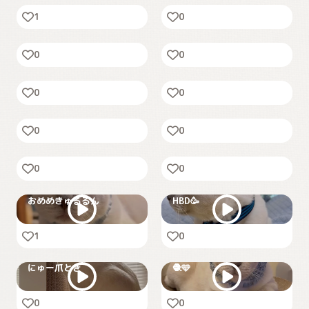
1
0
🎄✨
二重あご
0
0
🫣
Amazon猫
0
0
🫐🥧
おばけだぞ
0
0
🎃
キリッ✨
0
0
おめめきゅるるん
HBD🥳
1
0
にゅー爪とぎ
🧶🩵
0
0