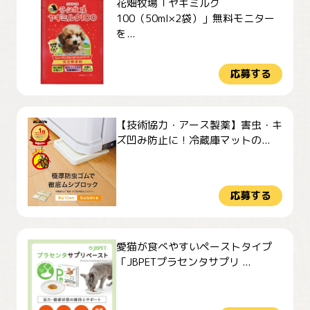
花畑牧場「ヤギミルク
100（50ml×2袋）」無料モニター
を...
応募する
【技術協力・アース製薬】害虫・キ
ズ凹み防止に！冷蔵庫マットの...
応募する
愛猫が食べやすいペーストタイプ
「JBPETプラセンタサプリ ...