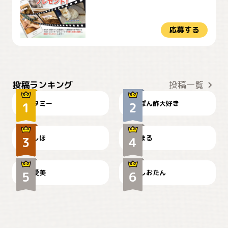
応募する
ぴーん
仕事の邪魔するぽんちゃん
投稿ランキング
投稿一覧
タミー
ぽん酢大好き
お弁当になりたいにゃ😽
🤦‍♀️
しほ
まる
かわいい毛玉つき
暑い日が続くにゃ
爱美
しおたん