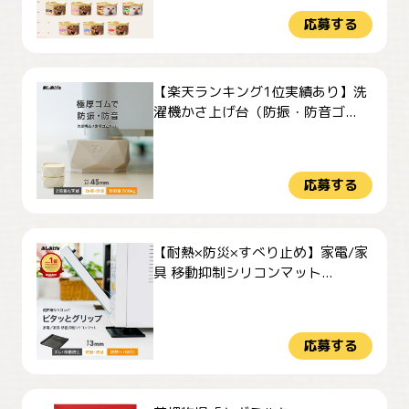
応募する
【楽天ランキング1位実績あり】洗
濯機かさ上げ台（防振・防音ゴ...
応募する
【耐熱×防災×すべり止め】家電/家
具 移動抑制シリコンマット...
応募する