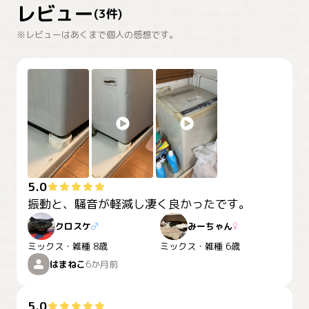
レビュー
(
3
件)
※レビューはあくまで個人の感想です。
5.0
振動と、騒音が軽減し凄く良かったです。
クロスケ
♂
みーちゃん
♀
ミックス・雑種
8歳
ミックス・雑種
6歳
はまねこ
6か月前
5.0