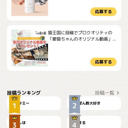
応募する
猫王国に投稿でプロクオリティの
「愛猫ちゃんのオリジナル動画」...
応募する
ぴーん
仕事の邪魔するぽんちゃん
投稿ランキング
投稿一覧
タミー
ぽん酢大好き
お弁当になりたいにゃ😽
🤦‍♀️
しほ
まる
かわいい毛玉つき
暑い日が続くにゃ