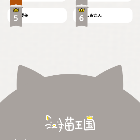
爱美
しおたん