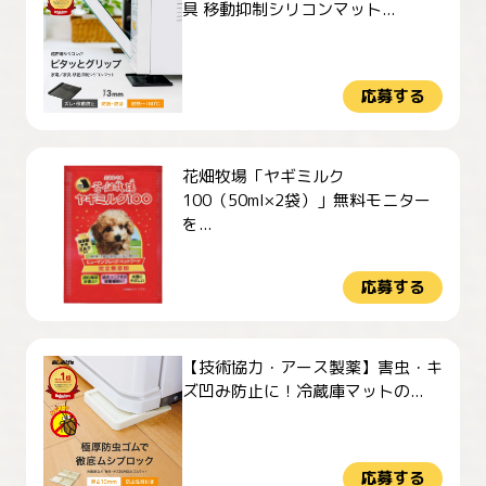
具 移動抑制シリコンマット...
応募する
花畑牧場「ヤギミルク
100（50ml×2袋）」無料モニター
を...
応募する
【技術協力・アース製薬】害虫・キ
ズ凹み防止に！冷蔵庫マットの...
応募する