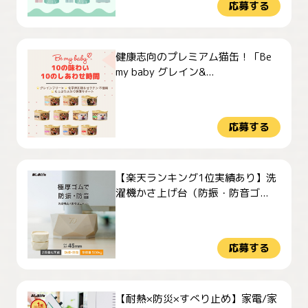
応募する
健康志向のプレミアム猫缶！「Be
my baby グレイン&...
応募する
【楽天ランキング1位実績あり】洗
濯機かさ上げ台（防振・防音ゴ...
応募する
【耐熱×防災×すべり止め】家電/家