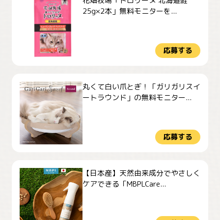
花畑牧場「トロリーヌ 北海道鮭
25g×2本」無料モニターを...
応募する
丸くて白い爪とぎ！「ガリガリスイ
ートラウンド」の無料モニター...
応募する
【日本産】天然由来成分でやさしく
ケアできる「MBPLCare...