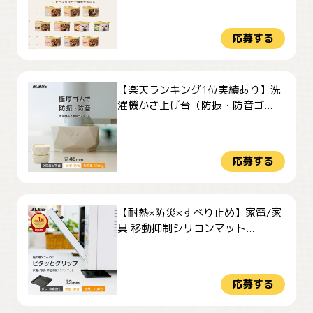
応募する
【楽天ランキング1位実績あり】洗
濯機かさ上げ台（防振・防音ゴ...
応募する
【耐熱×防災×すべり止め】家電/家
具 移動抑制シリコンマット...
応募する