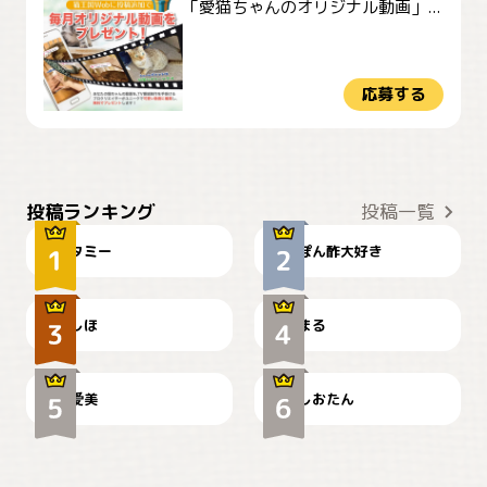
「愛猫ちゃんのオリジナル動画」...
応募する
ぴーん
仕事の邪魔するぽんちゃん
投稿ランキング
投稿一覧
タミー
ぽん酢大好き
お弁当になりたいにゃ😽
🤦‍♀️
しほ
まる
かわいい毛玉つき
暑い日が続くにゃ
爱美
しおたん