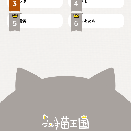
しほ
まる
かわいい毛玉つき
暑い日が続くにゃ
爱美
しおたん