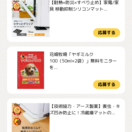
【耐熱×防災×すべり止め】家電/家
具 移動抑制シリコンマット...
応募する
花畑牧場「ヤギミルク
100（50ml×2袋）」無料モニター
を...
応募する
【技術協力・アース製薬】害虫・キ
ズ凹み防止に！冷蔵庫マットの...