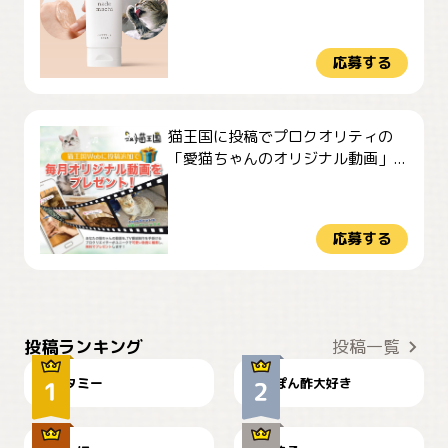
応募する
猫王国に投稿でプロクオリティの
「愛猫ちゃんのオリジナル動画」...
応募する
ぴーん
仕事の邪魔するぽんちゃん
投稿ランキング
投稿一覧
タミー
ぽん酢大好き
お弁当になりたいにゃ😽
🤦‍♀️