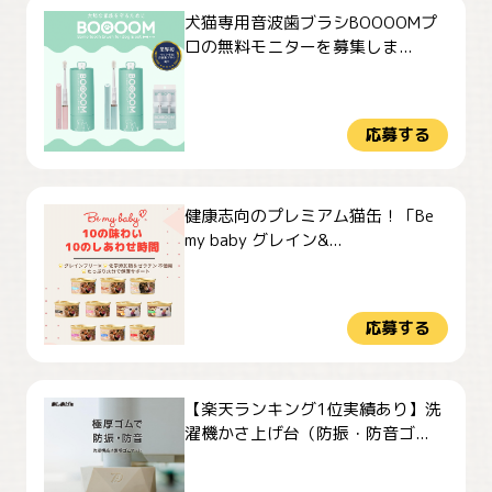
犬猫専用音波歯ブラシBOOOOMプ
ロの無料モニターを募集しま...
応募する
健康志向のプレミアム猫缶！「Be
my baby グレイン&...
応募する
【楽天ランキング1位実績あり】洗
濯機かさ上げ台（防振・防音ゴ...