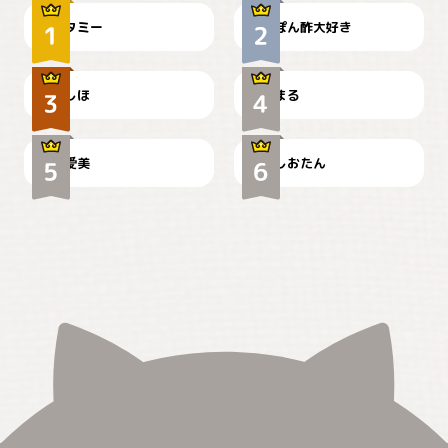
タミー
ぽん酢大好き
お弁当になりたいにゃ😽
🤦‍♀️
しほ
まる
かわいい毛玉つき
暑い日が続くにゃ
爱美
しおたん