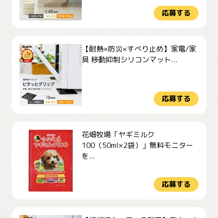
応募する
【耐熱×防災×すべり止め】家電/家
具 移動抑制シリコンマット...
応募する
花畑牧場「ヤギミルク
100（50ml×2袋）」無料モニター
を...
応募する