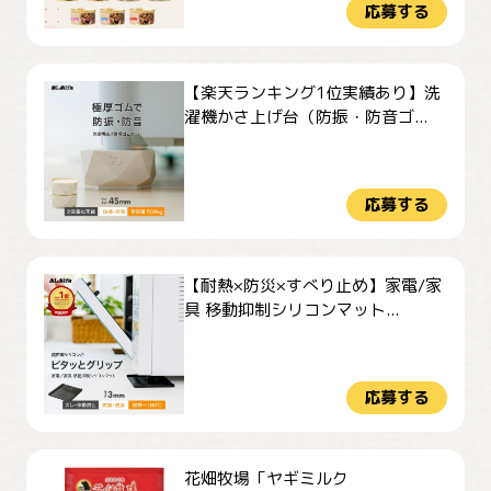
応募する
【楽天ランキング1位実績あり】洗
濯機かさ上げ台（防振・防音ゴ...
応募する
【耐熱×防災×すべり止め】家電/家
具 移動抑制シリコンマット...
応募する
花畑牧場「ヤギミルク