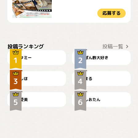
応募する
ぴーん
仕事の邪魔するぽんちゃん
投稿ランキング
投稿一覧
タミー
ぽん酢大好き
お弁当になりたいにゃ😽
🤦‍♀️
しほ
まる
かわいい毛玉つき
暑い日が続くにゃ
爱美
しおたん