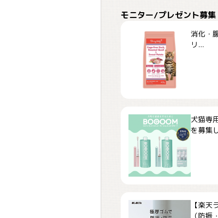
モニター/プレゼント募集
消化・腸
リ...
犬猫専用
を募集しま
【楽天
（防振・