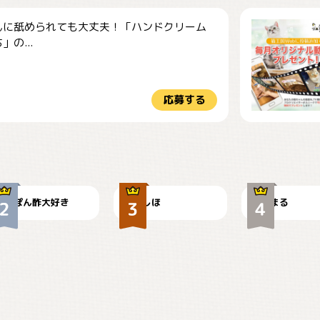
んに舐められても大丈夫！「ハンドクリーム
」の...
応募する
仕事の邪魔するぽん
お弁当になりたいに
ちゃん
ゃ😽
🤦‍♀️
ぽん酢大好き
しほ
まる