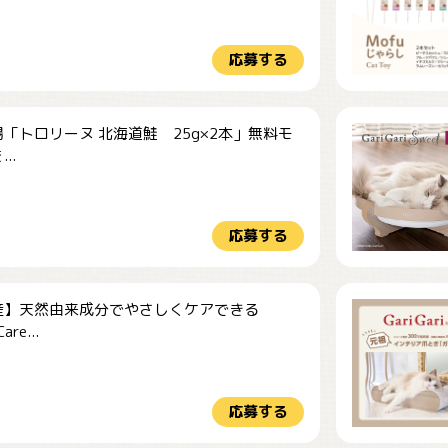
応募する
「トロリーヌ 北海道鮭 25g×2本」無料モ
..
応募する
産】天然由来成分でやさしくケアできる
re...
応募する