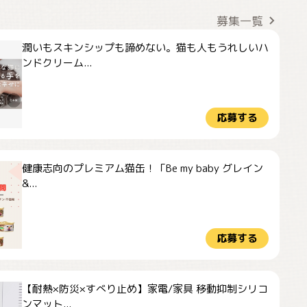
募集一覧
潤いもスキンシップも諦めない。猫も人もうれしいハ
ンドクリーム...
応募する
健康志向のプレミアム猫缶！「Be my baby グレイン
&...
応募する
【耐熱×防災×すべり止め】家電/家具 移動抑制シリコ
ンマット...