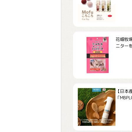
花畑牧場
ニターを.
【日本
「MBPLCa