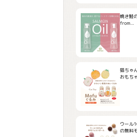
焼き鮭
from...
猫ちゃ
おもちゃ「
ウール1
の無料モ.