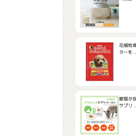
花畑牧場
ターを..
愛猫が食
サプリ ..