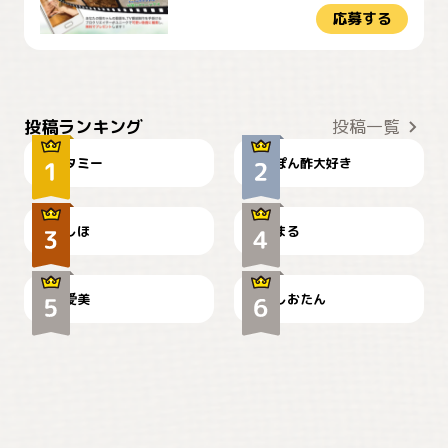
応募する
ぴーん
仕事の邪魔するぽんちゃん
投稿ランキング
投稿一覧
タミー
ぽん酢大好き
お弁当になりたいにゃ😽
🤦‍♀️
しほ
まる
かわいい毛玉つき
暑い日が続くにゃ
爱美
しおたん