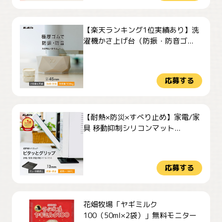
【楽天ランキング1位実績あり】洗
濯機かさ上げ台（防振・防音ゴ...
応募する
【耐熱×防災×すべり止め】家電/家
具 移動抑制シリコンマット...
応募する
花畑牧場「ヤギミルク
100（50ml×2袋）」無料モニター