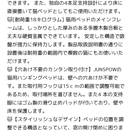
できます。 また、独自の4本足支持設計により床に
直接置いて猫ベッドとしてもご使用いただけます。
🐱[耐荷重18キログラム] 猫用ベッドのメインフレ
ームは、しっかりとした厚みのある多層木製合板と
丈夫な硬質金属でできています。 安定した構造で吸
盤が強力に保持力します。製品取扱説明書の通りに
設置後は耐荷重の範囲内で複数の猫にもお使いいた
だけます。
🐱【穴あけ不要のカンタン取り付け】JUNSPOWの
猫用ハンギングベッドは、壁への穴あけが不要で
す。また取付用フックは15ｃｍの範囲で調整可能で
あるため、取付場所を選びません。また4 本の支持
脚にはゴム製の滑り止めパッドが付いており、壁や
床を保護します。
🐱【スタイリッシュなデザイン】ベッドの位置を調
整できる構造となっていて、窓の開け閉めに困りま