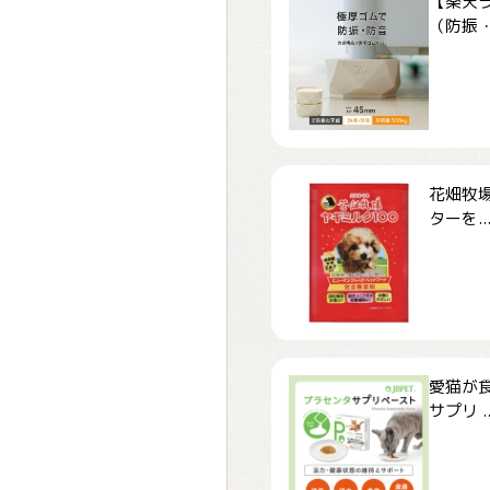
【楽天
（防振・
花畑牧場
ターを..
愛猫が食
サプリ ..