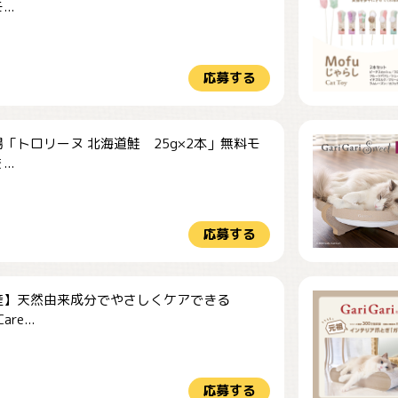
..
応募する
「トロリーヌ 北海道鮭 25g×2本」無料モ
..
応募する
産】天然由来成分でやさしくケアできる
re...
応募する