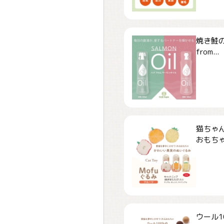
焼き鮭
from...
猫ちゃ
おもちゃ「
ウール1