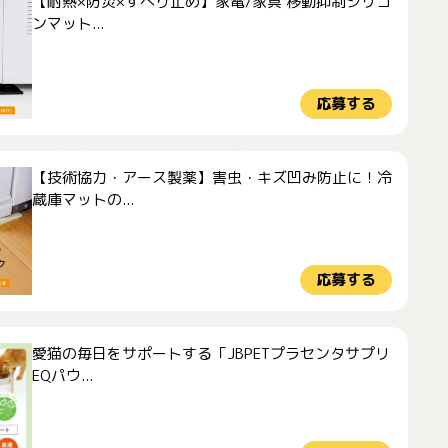
【耐熱×防災×すべり止め】家電/家具 移動抑制シリコ
ンマット...
応募する
【技術協力・アース製薬】害虫・キズ凹み防止に！冷
蔵庫マットの...
応募する
愛猫の毎日をサポートする「JBPETプラセンタサプリ
EQパウ...