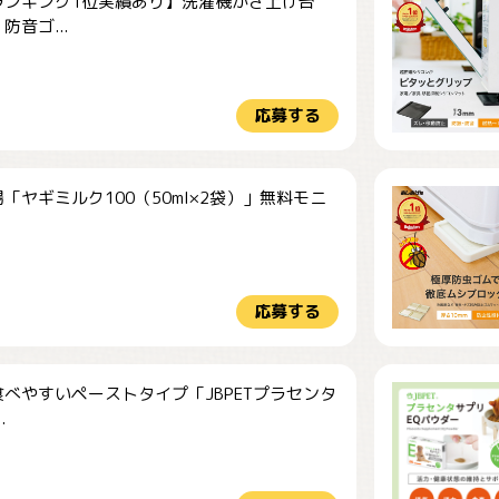
ランキング1位実績あり】洗濯機かさ上げ台
防音ゴ...
応募する
「ヤギミルク100（50ml×2袋）」無料モニ
.
応募する
べやすいペーストタイプ「JBPETプラセンタ
.