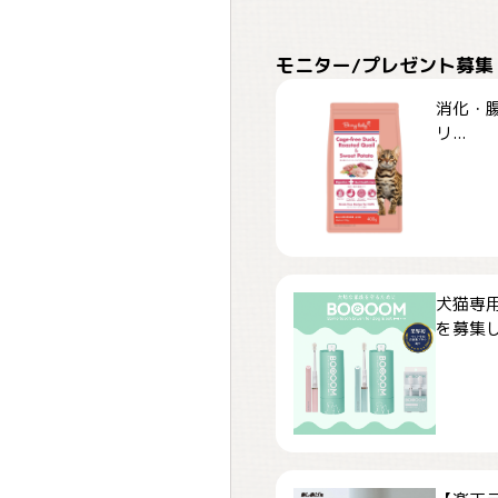
モニター/プレゼント募集
消化・腸
リ...
犬猫専用
を募集しま