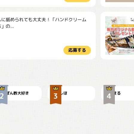
んに舐められても大丈夫！「ハンドクリーム
」の...
応募する
仕事の邪魔するぽん
お弁当になりたいに
ちゃん
ゃ😽
🤦‍♀️
ぽん酢大好き
しほ
まる