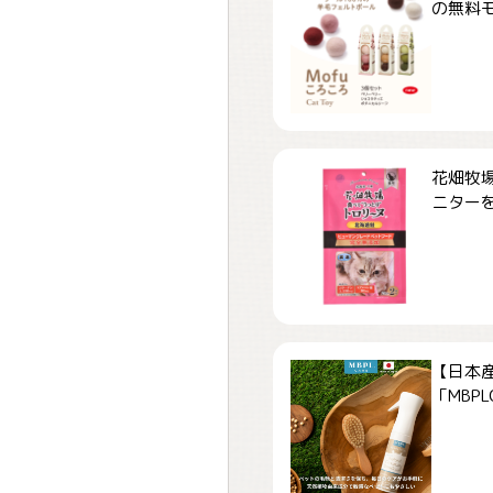
の無料モ.
花畑牧場
ニターを.
【日本
「MBPLCa