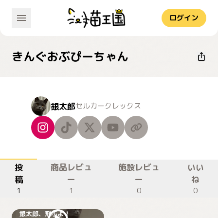
ログイン
きんぐおぶぴーちゃん
銀太郎
セルカークレックス
投
商品レビュ
施設レビュ
いい
稿
ー
ー
ね
1
1
0
0
銀太郎、飛ぶよ！